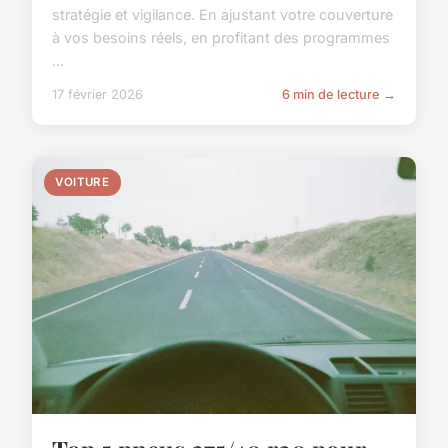
stratégie et vigilance. En ajustant votre couverture
à vos besoins réels, en profitant des programmes
...
17 février 2026
6 min de lecture →
VOITURE