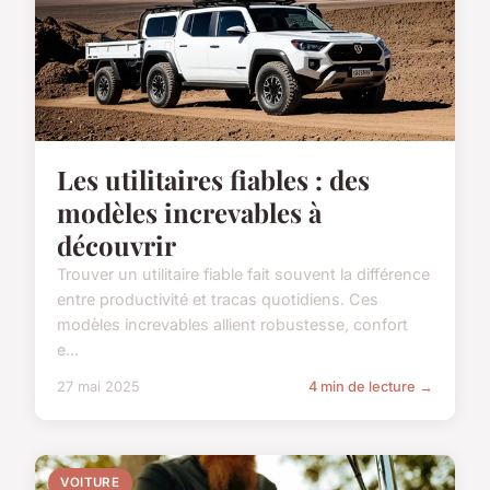
Les utilitaires fiables : des
modèles increvables à
découvrir
Trouver un utilitaire fiable fait souvent la différence
entre productivité et tracas quotidiens. Ces
modèles increvables allient robustesse, confort
e...
27 mai 2025
4 min de lecture →
VOITURE