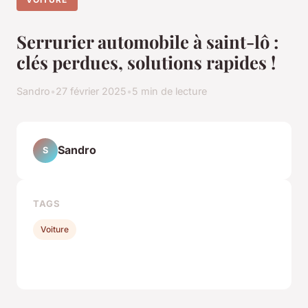
Serrurier automobile à saint-lô :
clés perdues, solutions rapides !
Sandro
•
27 février 2025
•
5 min de lecture
Sandro
S
TAGS
Voiture