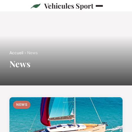
Vehicules Sport
Accueil
› News
News
NEWS